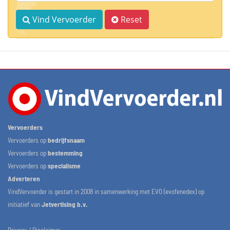
Vind Vervoerder
Reset
Vervoerders
Vervoerders op
bedrijfsnaam
Vervoerders op
bestemming
Vervoerders op
specialisme
Adverteren
VindVervoerder is gestart in 2008 in samenwerking met EVO (evofenedex) op
initiatief van
Jetvertising b.v.